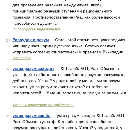
для проведения различия между двумя, якобы
принципиально разными ступенями рационального
познания. Противопоставление Раз., как более высокой
«способности души» …
Философская энциклопедия
Рассудок и разум
— Стиль этой статьи неэнциклопедичен
117
или нарушает нормы русского языка. Статью следует
исправить согласно стилистическим правилам Википедии …
Википедия
ум за разум заходит
— &LT;зашёл&GT; Разг. Обычно в
118
указ. ф. Кто либо теряет способность разумно рассуждать,
действовать. У кого? у родителей, у меня… ум за разум
заходит; ум за разум заходит от чего? от забот, от
неприятностей… У меня, вероятно, зашел ум за разум, и я
…
Учебный фразеологический словарь
ум за разум зашёл
— ум за разум заходит &LT;зашёл&GT;
119
Разг. Обычно в указ. ф. Кто либо теряет способность
разумно рассуждать, действовать. У кого? у родителей, у