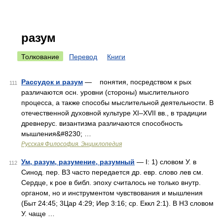
разум
Толкование
Перевод
Книги
Рассудок и разум
— понятия, посредством к рых
111
различаются осн. уровни (стороны) мыслительного
процесса, а также способы мыслительной деятельности. В
отечественной духовной культуре XI–XVII вв., в традиции
древнерус. византизма различаются способность
мышления&#8230; …
Русская Философия. Энциклопедия
Ум, разум, разумение, разумный
— I: 1) словом У. в
112
Синод. пер. ВЗ часто передается др. евр. слово лев см.
Сердце, к рое в библ. эпоху считалось не только внутр.
органом, но и инструментом чувствования и мышления
(Быт 24:45; 3Цар 4:29; Иер 3:16; ср. Еккл 2:1). В НЗ словом
У. чаще …