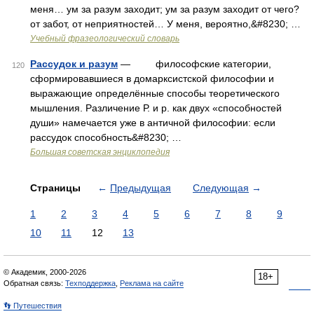
меня… ум за разум заходит; ум за разум заходит от чего?
от забот, от неприятностей… У меня, вероятно,&#8230; …
Учебный фразеологический словарь
Рассудок и разум
— философские категории,
120
сформировавшиеся в домарксистской философии и
выражающие определённые способы теоретического
мышления. Различение Р. и р. как двух «способностей
души» намечается уже в античной философии: если
рассудок способность&#8230; …
Большая советская энциклопедия
Страницы
←
Предыдущая
Следующая
→
1
2
3
4
5
6
7
8
9
10
11
12
13
© Академик, 2000-2026
18+
Обратная связь:
Техподдержка
,
Реклама на сайте
👣 Путешествия