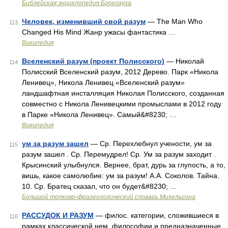
Библейская энциклопедия Брокгауза
Человек, изменивший свой разум
— The Man Who
113
Changed His Mind Жанр ужасы фантастика …
Википедия
Вселенский разум (проект Полисского)
— Николай
114
Полисский Вселенский разум, 2012 Дерево. Парк «Никола
Ленивец», Никола Ленивец «Вселенский разум»
ландшафтная инсталляция Николая Полисского, созданная
совместно с Никола Ленивецкими промыслами в 2012 году
в Парке «Никола Ленивец». Самый&#8230; …
Википедия
ум за разум зашел
— Ср. Перехлебнул учености, ум за
115
разум зашел . Ср. Перемудрел! Ср. Ум за разум заходит .
Крысинский улыбнулся. Вернее, брат, дурь за глупость, а то,
вишь, какое самолюбие: ум за разум! А.А. Соколов. Тайна.
10. Ср. Братец сказал, что он будет&#8230; …
Большой толково-фразеологический словарь Михельсона
РАССУДОК И РАЗУМ
— филос. категории, сложившиеся в
116
рамках классической нем. философии и предназначенные